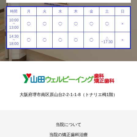
時間
月
火
水
木
金
土
日
10:00
~
◯
◯
◯
◯
◯
◯
×
13:00
14:30
△
~
◯
◯
◯
◯
◯
×
~17:30
18:00
大阪府堺市南区原山台2-2-1-1-8（トナリエ栂1階）
当院について
当院の矯正歯科治療