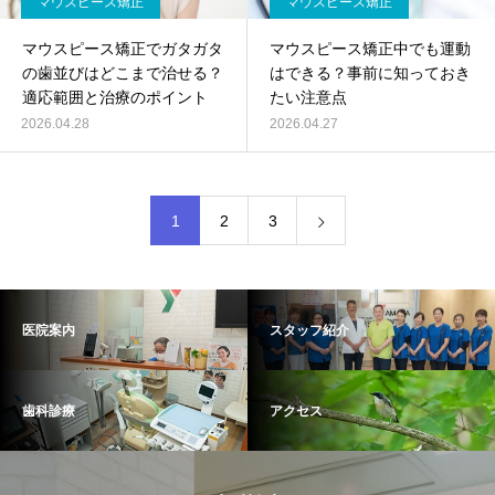
マウスピース矯正
マウスピース矯正
マウスピース矯正でガタガタ
マウスピース矯正中でも運動
の歯並びはどこまで治せる？
はできる？事前に知っておき
適応範囲と治療のポイント
たい注意点
2026.04.28
2026.04.27
1
2
3
医院案内
スタッフ紹介
歯科診療
アクセス