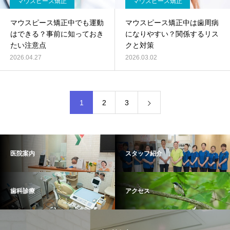
マウスピース矯正
マウスピース矯正
マウスピース矯正中でも運動
マウスピース矯正中は歯周病
はできる？事前に知っておき
になりやすい？関係するリス
たい注意点
クと対策
2026.04.27
2026.03.02
1
2
3
医院案内
スタッフ紹介
歯科診療
アクセス