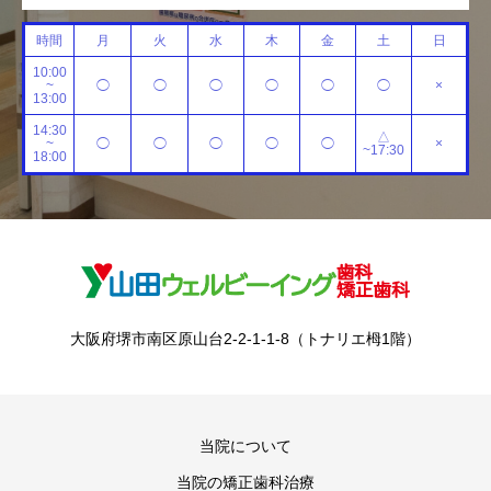
時間
月
火
水
木
金
土
日
10:00
~
◯
◯
◯
◯
◯
◯
×
13:00
14:30
△
~
◯
◯
◯
◯
◯
×
~17:30
18:00
大阪府堺市南区原山台2-2-1-1-8（トナリエ栂1階）
当院について
当院の矯正歯科治療